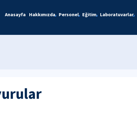
Anasayfa
Hakkımızda
Personel
Eğitim
Laboratuvarlar
yurular