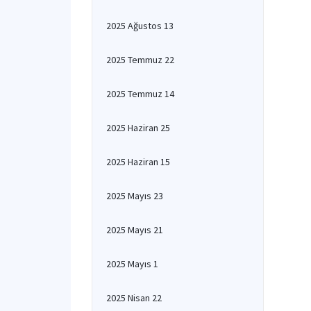
2025 Ağustos 13
2025 Temmuz 22
2025 Temmuz 14
2025 Haziran 25
2025 Haziran 15
2025 Mayıs 23
2025 Mayıs 21
2025 Mayıs 1
2025 Nisan 22