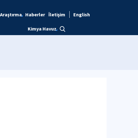
Araştırma
Haberler
İletişim
English
Kimya Havuz