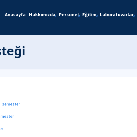
Anasayfa
Hakkımızda
Personel
Eğitim
Laboratuvarlar
teği
g_semester
semester
er