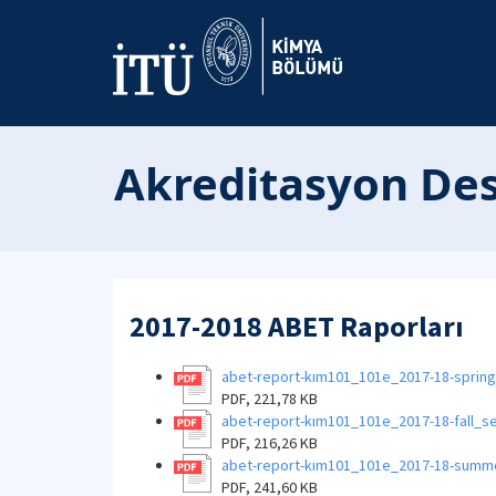
Akreditasyon Des
2017-2018 ABET Raporları
abet-report-kım101_101e_2017-18-sprin
PDF, 221,78 KB
abet-report-kım101_101e_2017-18-fall_
PDF, 216,26 KB
abet-report-kım101_101e_2017-18-summ
PDF, 241,60 KB