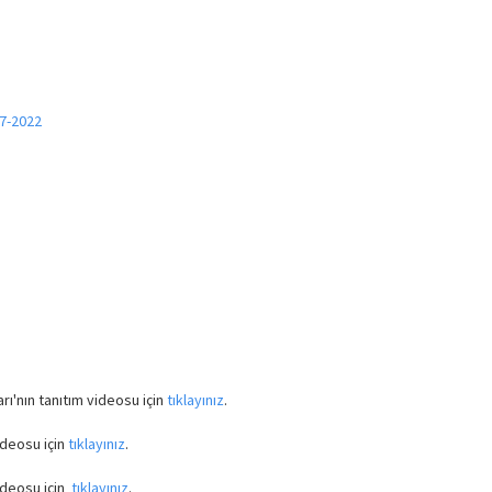
7-2022
rı'nın tanıtım videosu için
tıklayınız
.
ideosu için
tıklayınız
.
ideosu için
tıklayınız
.