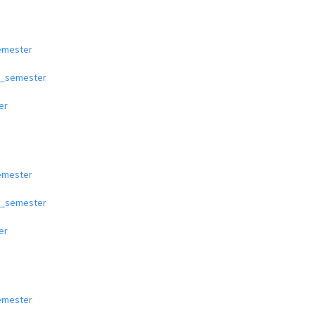
semester
g_semester
er
semester
g_semester
er
semester