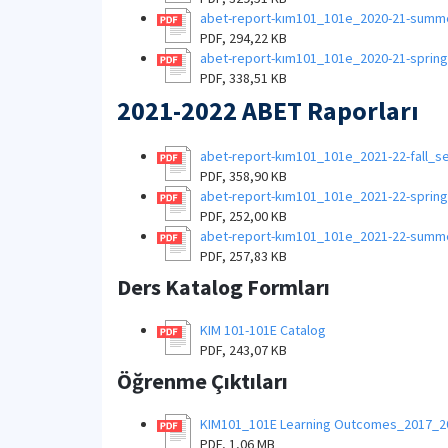
abet-report-kım101_101e_2020-21-summ
PDF, 294,22 KB
abet-report-kım101_101e_2020-21-sprin
PDF, 338,51 KB
2021-2022 ABET Raporları
abet-report-kım101_101e_2021-22-fall_
PDF, 358,90 KB
abet-report-kım101_101e_2021-22-sprin
PDF, 252,00 KB
abet-report-kım101_101e_2021-22-sum
PDF, 257,83 KB
Ders Katalog Formları
KIM 101-101E Catalog
PDF, 243,07 KB
Öğrenme Çıktıları
KIM101_101E Learning Outcomes_2017_2
PDF, 1,06 MB