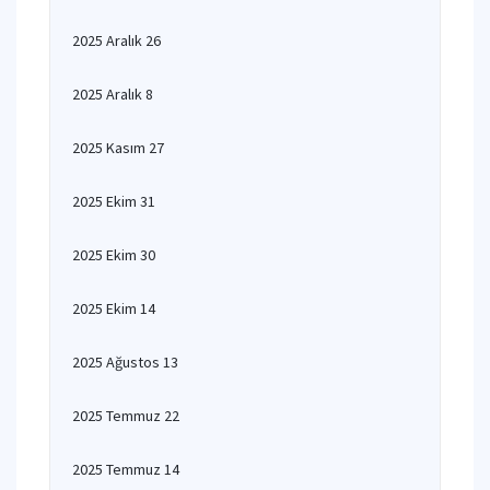
2025 Aralık 26
2025 Aralık 8
2025 Kasım 27
2025 Ekim 31
2025 Ekim 30
2025 Ekim 14
2025 Ağustos 13
2025 Temmuz 22
2025 Temmuz 14