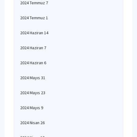
2024 Temmuz 7
2024 Temmuz 1
2024 Haziran 14
2024 Haziran 7
2024 Haziran 6
2024 Mayıs 31
2024 Mayıs 23
2024 Mayıs 9
2024 Nisan 26