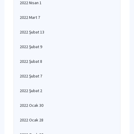
2022 Nisan 1
2022 Mart 7
2022 Şubat 13
2022 Şubat 9
2022 Şubat 8
2022 Şubat 7
2022 Şubat 2
2022 Ocak 30
2022 Ocak 28