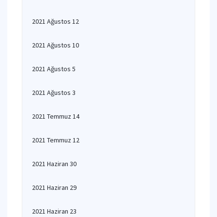
2021 Ağustos 12
2021 Ağustos 10
2021 Ağustos 5
2021 Ağustos 3
2021 Temmuz 14
2021 Temmuz 12
2021 Haziran 30
2021 Haziran 29
2021 Haziran 23