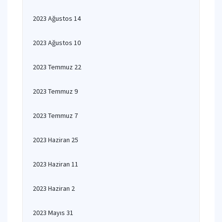
2023 Ağustos 14
2023 Ağustos 10
2023 Temmuz 22
2023 Temmuz 9
2023 Temmuz 7
2023 Haziran 25
2023 Haziran 11
2023 Haziran 2
2023 Mayıs 31