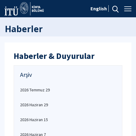
English
Haberler
Haberler & Duyurular
Arşiv
2026 Temmuz 29
2026 Haziran 29
2026 Haziran 15
2026 Haziran 7