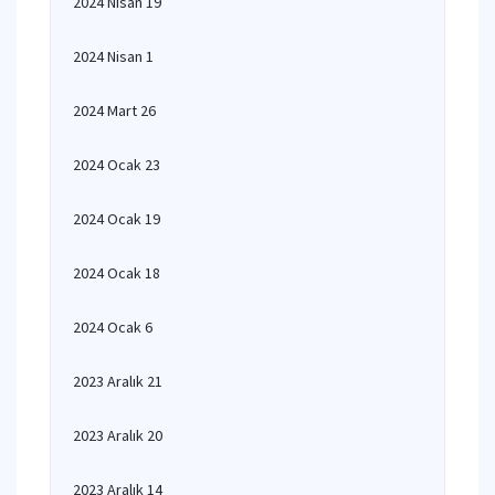
2024 Nisan 19
2024 Nisan 1
2024 Mart 26
2024 Ocak 23
2024 Ocak 19
2024 Ocak 18
2024 Ocak 6
2023 Aralık 21
2023 Aralık 20
2023 Aralık 14