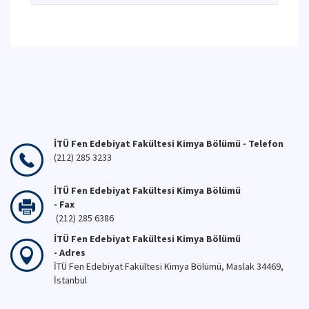
İTÜ Fen Edebiyat Fakültesi Kimya Bölümü - Telefon
(212) 285 3233
İTÜ Fen Edebiyat Fakültesi Kimya Bölümü
- Fax
(212) 285 6386
İTÜ Fen Edebiyat Fakültesi Kimya Bölümü
- Adres
İTÜ Fen Edebiyat Fakültesi Kimya Bölümü, Maslak 34469,
İstanbul