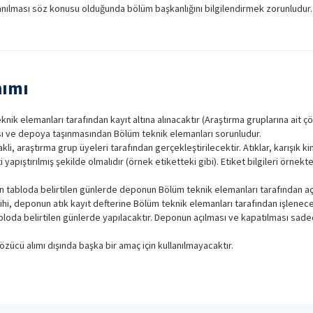
lanılması söz konusu olduğunda bölüm başkanlığını bilgilendirmek zorunludur.
nımı
k elemanları tarafından kayıt altına alınacaktır (Araştırma gruplarına ait çözü
ası ve depoya taşınmasından Bölüm teknik elemanları sorunludur.
i, araştırma grup üyeleri tarafından gerçekleştirilecektir. Atıklar, karışık kim
ti yapıştırılmış şekilde olmalıdır (örnek etiketteki gibi). Etiket bilgileri örnekte
n tabloda belirtilen günlerde deponun Bölüm teknik elemanları tarafından açılma
ihi, deponun atık kayıt defterine Bölüm teknik elemanları tarafından işlenece
bloda belirtilen günlerde yapılacaktır. Deponun açılması ve kapatılması sad
zücü alımı dışında başka bir amaç için kullanılmayacaktır.