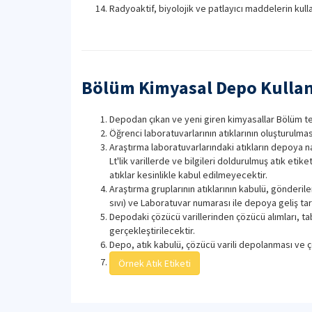
Radyoaktif, biyolojik ve patlayıcı maddelerin kul
Bölüm Kimyasal Depo Kulla
Depodan çıkan ve yeni giren kimyasallar Bölüm tekni
Öğrenci laboratuvarlarının atıklarının oluşturulm
Araştırma laboratuvarlarındaki atıkların depoya nakl
Lt'lik varillerde ve bilgileri doldurulmuş atık etike
atıklar kesinlikle kabul edilmeyecektir.
Araştırma gruplarının atıklarının kabulü, gönderile
sıvı) ve Laboratuvar numarası ile depoya geliş tar
Depodaki çözücü varillerinden çözücü alımları, ta
gerçekleştirilecektir.
Depo, atık kabulü, çözücü varili depolanması ve çö
Örnek Atık Etiketi