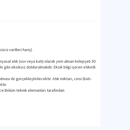
cü varilleri hariç).
yasal atık (sıvı veya katı) olarak yeni alınan kelepçeli 30
ki gibi eksiksiz doldurulmalıdır. Eksik bilgi içeren etiketli
sı ile gerçekleştirilecektir. Atık miktarı, cinsi (katı-
ktir.
ece Bölüm teknik elemanları tarafından