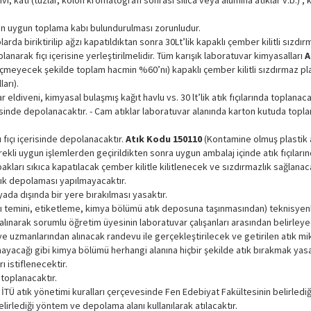
vı, katı (tuzlar, kolon kromatografi sonrası silica veya alumina atıklar v.b.) 
için uygun toplama kabı bulundurulması zorunludur.
rda biriktirilip ağzı kapatıldıktan sonra 30Lt’lik kapaklı çember kilitli sızdırma
lanarak fıçı içerisine yerleştirilmelidir. Tüm karışık laboratuvar kimyasalları
A
 geçmeyecek şekilde toplam hacmin %60’nı) kapaklı çember kilitli sızdırmaz pla
arı).
 eldiveni, kimyasal bulaşmış kağıt havlu vs. 30 lt’lik atık fıçılarında toplanaca
risinde depolanacaktır. - Cam atıklar laboratuvar alanında karton kutuda topl
ı fıçı içerisinde depolanacaktır.
Atık Kodu 150110
(Kontamine olmuş plastik 
ekli uygun işlemlerden geçirildikten sonra uygun ambalaj içinde atık fıçıların
akları sıkıca kapatılacak çember kilitle kilitlenecek ve sızdırmazlık sağlanaca
tık depolaması yapılmayacaktır.
yada dışında bir yere bırakılması yasaktır.
ıçı temini, etiketleme, kimya bölümü atık deposuna taşınmasından) teknisyen
alınarak sorumlu öğretim üyesinin laboratuvar çalışanları arasından belirleyeceğ
 uzmanlarından alınacak randevu ile gerçekleştirilecek ve getirilen atık mikt
ayacağı gibi kimya bölümü herhangi alanına hiçbir şekilde atık bırakmak yasa
ı istiflenecektir.
 toplanacaktır.
 İTÜ atık yönetimi kuralları çerçevesinde Fen Edebiyat Fakültesinin belirlediğ
lirlediği yöntem ve depolama alanı kullanılarak atılacaktır.