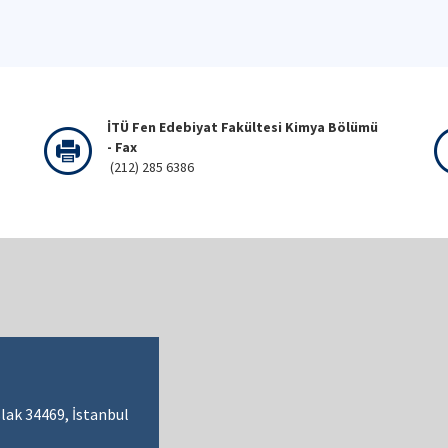
İTÜ Fen Edebiyat Fakültesi Kimya Bölümü
- Fax
(212) 285 6386
lak 34469, İstanbul