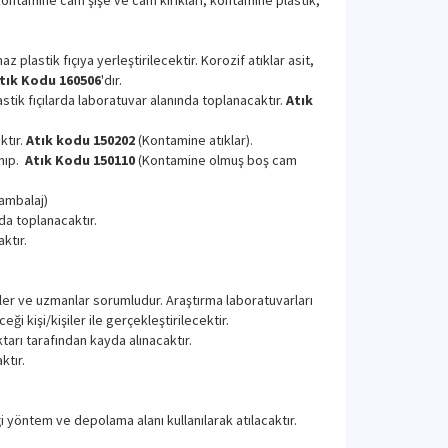
, kontamine cam şişe ve cam kırıkları, kontamine plastik,
z plastik fıçıya yerleştirilecektir. Korozif atıklar asit,
tık Kodu 160506
'dır.
stik fıçılarda laboratuvar alanında toplanacaktır.
Atık
ktır.
Atık kodu 150202
(Kontamine atıklar).
anıp.
Atık Kodu 150110
(Kontamine olmuş boş cam
ambalaj)
da toplanacaktır.
ktır.
ler ve uzmanlar sorumludur. Araştırma laboratuvarları
i kişi/kişiler ile gerçekleştirilecektir.
arı tarafından kayda alınacaktır.
ktır.
i yöntem ve depolama alanı kullanılarak atılacaktır.