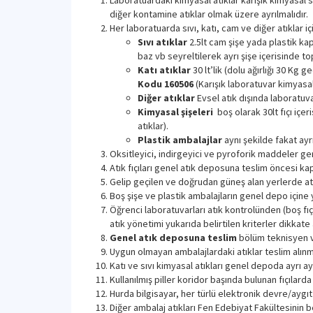
Laboratuardaki kimyasal atıklar karışık kimyasal sı
diğer kontamine atıklar olmak üzere ayrılmalıdır.
Her laboratuarda sıvı, katı, cam ve diğer atıklar 
Sıvı atıklar
2.5lt cam şişe yada plastik kapla
baz vb seyreltilerek ayrı şişe içerisinde top
Katı atıklar
30 lt’lik (dolu ağırlığı 30 Kg
Kodu 160506
(Karışık laboratuvar kimyasall
Diğer atıklar
Evsel atık dışında laboratuvar
Kimyasal şişeleri
boş olarak 30lt fıçı içe
atıklar).
Plastik ambalajlar
aynı şekilde fakat ayr
Oksitleyici, indirgeyici ve pyroforik maddeler ger
Atık fıçıları genel atık deposuna teslim öncesi kap
Gelip geçilen ve doğrudan güneş alan yerlerde a
Boş şişe ve plastik ambalajların genel depo içine 
Öğrenci laboratuvarları atık kontrolünden (boş f
atık yönetimi yukarıda belirtilen kriterler dikkate 
Genel atık deposuna teslim
bölüm teknisyen ve
Uygun olmayan ambalajlardaki atıklar teslim alınm
Katı ve sıvı kimyasal atıkları genel depoda ayrı ayr
Kullanılmış piller koridor başında bulunan fıçılarda
Hurda bilgisayar, her türlü elektronik devre/aygıt
Diğer ambalaj atıkları Fen Edebiyat Fakültesinin be